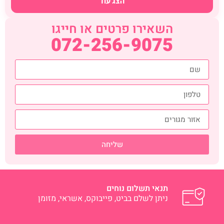
הצג עוד
השאירו פרטים או חייגו
072-256-9075
שליחה
תנאי תשלום נוחים
ניתן לשלם בביט, פייבוקס, אשראי, מזומן