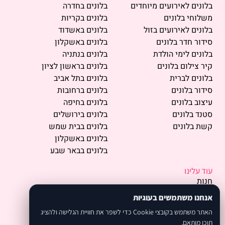
בלונים לאירועים מיוחדים
בלונים בחדרה
משלוחי בלונים
בלונים בקריות
בלונים לאירועים בזול
בלונים באשדוד
סידור חדר בלונים
בלונים באשקלון
בלונים לימי הולדת
בלונים בנתניה
קיר צילום בלונים
בלונים בראשון לציון
בלונים לברית
בלונים בתל אביב
סידור בלונים
בלונים ברחובות
עיצוב בלונים
בלונים בחיפה
סטנד בלונים
בלונים בירושלים
קשת בלונים
בלונים בבית שמש
בלונים באשקלון
בלונים בבאר שבע
עוד עלינו
חנות
פרסמו אצלנו
אנחנו משתמשים בעוגיות
תמונות
האתר משתמש בקובצי Cookie כדי לשפר את חוויית הגלישה ולהציג
אודות
תוכן מותאם.