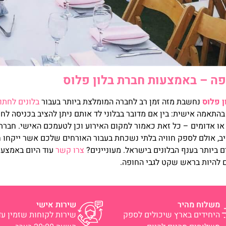
פה – באמצעות חברת בלון פלוס
ן פלוס
נחשבת מזה זמן רב לחברה המומלצת ביותר בעבור
בלונים לחתו
התאמה אישית: בין אם מדובר בבלוני לד אותם ניתן להציב בכניסה לחו
ם או אדומים – כל זאת כאמור למקום האירוע וכן לטעמכם האישי. חב
ב, אולם לספק חוויה בלתי נשכחת בעבור האורחים שלכם אשר ייקחו ח
ם ביותר בענף הבלונים בישראל. מעוניינים?
צרו קשר
עוד היום באמצעו
להיות בראש שקט לגבי החופה.
משלוח מהיר
שירות אישי
היחידים בארץ שיכולים לספק
שירות לקוחות שזמין עד