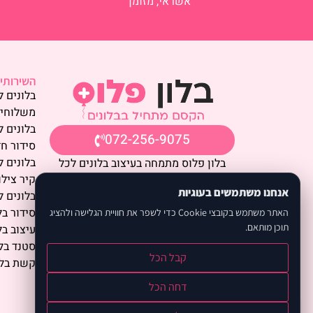
אשראי, מזומן
השירותים
בלונים ל
משלוחי 
בלונים ל
072-256-9075
סידור חד
בלונים ל
בלון פלוס מתמחה בעיצוב בלונים לכל
קיר צילו
סוגי האירועים – ימי הולדת, חתונות,
אנחנו משתמשים בעוגיות
בלונים ל
בר/בת מצווה, הצעות נישואין, מסיבות
סידור בל
הפתעה, אירועי חברה ועוד.
האתר משתמש בקובצי Cookie כדי לשפר את חוויית הגלישה ולהציג
תוכן מותאם.
עיצוב בל
אנו מציעים עיצובים בהתאמה אישית עם
סטנד בלו
שליחויות מהירות בפריסה ארצית, שירות
קבל הכל
קשת בלו
מקצועי ואווירה שמרגישה חגיגה בכל
מקום.
דחה הכל