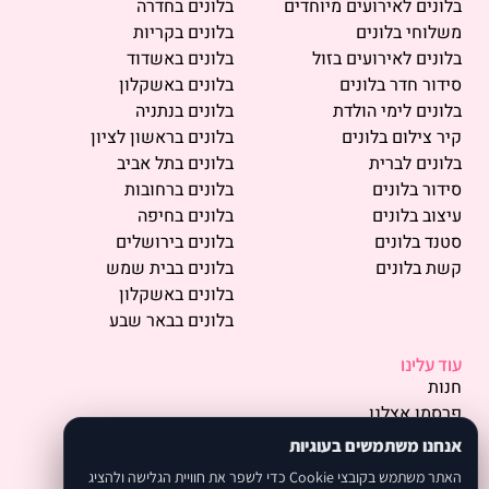
בלונים לאירועים מיוחדים
בלונים בחדרה
משלוחי בלונים
בלונים בקריות
בלונים לאירועים בזול
בלונים באשדוד
סידור חדר בלונים
בלונים באשקלון
בלונים לימי הולדת
בלונים בנתניה
קיר צילום בלונים
בלונים בראשון לציון
בלונים לברית
בלונים בתל אביב
סידור בלונים
בלונים ברחובות
עיצוב בלונים
בלונים בחיפה
סטנד בלונים
בלונים בירושלים
קשת בלונים
בלונים בבית שמש
בלונים באשקלון
בלונים בבאר שבע
עוד עלינו
חנות
פרסמו אצלנו
תמונות
אנחנו משתמשים בעוגיות
אודות
האתר משתמש בקובצי Cookie כדי לשפר את חוויית הגלישה ולהציג