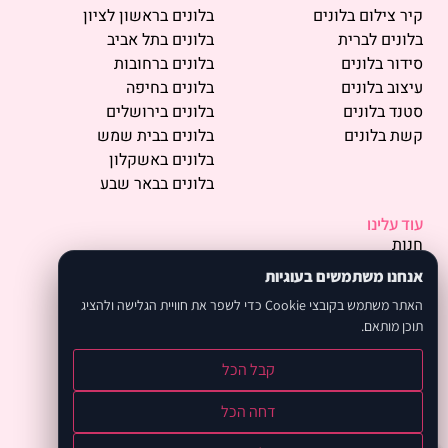
קיר צילום בלונים
בלונים בראשון לציון
בלונים לברית
בלונים בתל אביב
סידור בלונים
בלונים ברחובות
עיצוב בלונים
בלונים בחיפה
סטנד בלונים
בלונים בירושלים
קשת בלונים
בלונים בבית שמש
בלונים באשקלון
בלונים בבאר שבע
עוד עלינו
חנות
פרסמו אצלנו
אנחנו משתמשים בעוגיות
תמונות
האתר משתמש בקובצי Cookie כדי לשפר את חוויית הגלישה ולהציג
אודות
תוכן מותאם.
המלצות
מחירון
קבל הכל
קיפולי בלונים
קורס בלונים
דחה הכל
בלוג