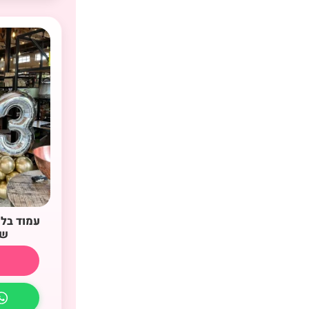
עמוד בלו
שח