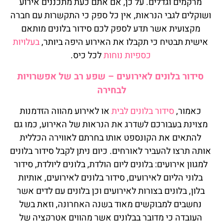
מרקמים וגדלים. על כן, אם אתם כעת מתכננים אירוע
ושוקלים לגבי הנראות, אין כל ספק כי התקשרות עם חברה
מקצועית אשר תדע לספק לכם סידור בלונים מותאם
אישית תבטיח כי תקבלו את האירוע היפה ביותר,
בעלויות
כספיות נוחות
לכל כיס.
סידור בלונים לאירועים – שפע רב של אפשרויות
לבחירה
כאמור,
סידור בלונים לבית
או לאירוע מהווה הזדמנות
מצוינת בעבורכם לשדרג את הנראות של האירוע, כמו גם
להתאים את הקונספט אותו בחרתם לאווירה הכללית
אותה תרצו להעביר לאורחים. כיום ניתן לקבל סידור בלונים
למגוון אירועים: בלונים ליום הולדת, בלונים ליולדת, סידור
בלוני הליום לאירועים, סידור בלונים לאירועים, אותיות
בלון, בלונים בצורות לאירועים
וכן בלונים עם לדים אשר
נחשבים למבוקשים מאוד בשנה האחרונה, וזאת בשל
העובדה כי מדובר בבלונים אשר מהווים אטרקציה של