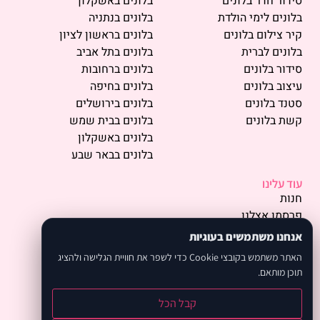
סידור חדר בלונים
בלונים באשקלון
בלונים לימי הולדת
בלונים בנתניה
קיר צילום בלונים
בלונים בראשון לציון
בלונים לברית
בלונים בתל אביב
סידור בלונים
בלונים ברחובות
עיצוב בלונים
בלונים בחיפה
סטנד בלונים
בלונים בירושלים
קשת בלונים
בלונים בבית שמש
בלונים באשקלון
בלונים בבאר שבע
עוד עלינו
חנות
פרסמו אצלנו
תמונות
אנחנו משתמשים בעוגיות
אודות
האתר משתמש בקובצי Cookie כדי לשפר את חוויית הגלישה ולהציג
המלצות
תוכן מותאם.
מחירון
קיפולי בלונים
קבל הכל
קורס בלונים