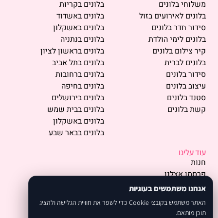
משלוחי בלונים
בלונים בקריות
בלונים לאירועים בזול
בלונים באשדוד
סידור חדר בלונים
בלונים באשקלון
בלונים לימי הולדת
בלונים בנתניה
קיר צילום בלונים
בלונים בראשון לציון
בלונים לברית
בלונים בתל אביב
סידור בלונים
בלונים ברחובות
עיצוב בלונים
בלונים בחיפה
סטנד בלונים
בלונים בירושלים
קשת בלונים
בלונים בבית שמש
בלונים באשקלון
בלונים בבאר שבע
עוד עלינו
חנות
פרסמו אצלנו
תמונות
אנחנו משתמשים בעוגיות
אודות
האתר משתמש בקובצי Cookie כדי לשפר את חוויית הגלישה ולהציג
המלצות
תוכן מותאם.