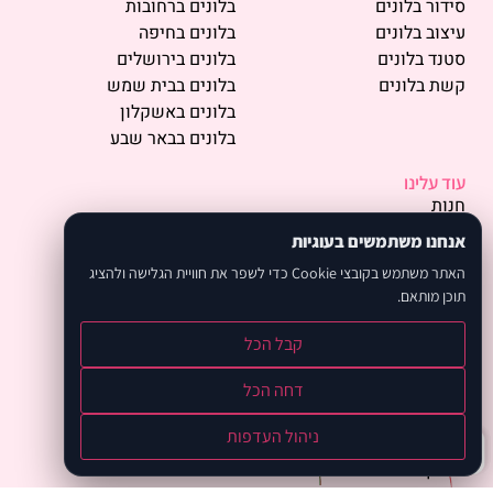
סידור בלונים
בלונים ברחובות
עיצוב בלונים
בלונים בחיפה
סטנד בלונים
בלונים בירושלים
קשת בלונים
בלונים בבית שמש
בלונים באשקלון
בלונים בבאר שבע
עוד עלינו
חנות
פרסמו אצלנו
אנחנו משתמשים בעוגיות
תמונות
האתר משתמש בקובצי Cookie כדי לשפר את חוויית הגלישה ולהציג
אודות
תוכן מותאם.
המלצות
מחירון
קבל הכל
קיפולי בלונים
קורס בלונים
דחה הכל
בלוג
ניהול העדפות
מדיניות פרטיות
צור קשר