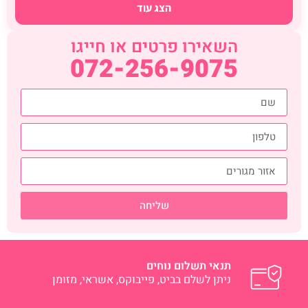
הצג עוד
השאירו פרטים או חייגו
072-256-9075
שליחה
תנאי תשלום נוחים
ניתן לשלם בביט, פייבוקס, אשראי, מזומן