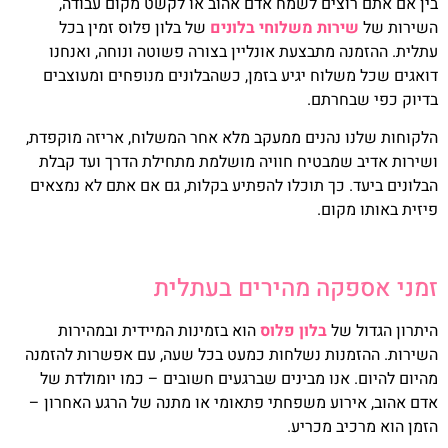
בין אם אתם רוצים לשמח אדם אהוב או לקשט מקום עבודה,
השירות של
שירות משלוחי בלונים
של בלון פלוס זמין בכל
עתלית. ההזמנה מתבצעת אונליין בצורה פשוטה ונוחה, ואנחנו
דואגים שכל משלוח יגיע בזמן, כשהבלונים מנופחים ומעוצבים
בדיוק כפי שבחרתם.
הלקוחות שלנו נהנים ממעקב מלא אחר המשלוח, אריזה מוקפדת,
ושירות אדיב שמבטיח חוויה מושלמת מתחילת הדרך ועד קבלת
הבלונים ביעד. כך תוכלו להפתיע בקלות, גם אם אתם לא נמצאים
פיזית באותו מקום.
זמני אספקה מהירים בעתלית
היתרון הגדול של
בלון פלוס
הוא בזמינות המיידית ובמהירות
השירות. ההזמנות נשלחות כמעט בכל שעה, עם אפשרות להזמנה
מהיום להיום. אנו מבינים שברגעים חשובים – כמו יומולדת של
אדם אהוב, אירוע משפחתי פתאומי או מתנה של הרגע האחרון –
הזמן הוא מרכיב מכריע.