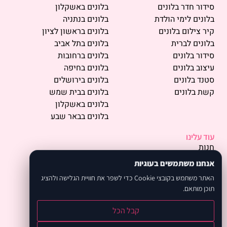
סידור חדר בלונים
בלונים באשקלון
בלונים לימי הולדת
בלונים בנתניה
קיר צילום בלונים
בלונים בראשון לציון
בלונים לברית
בלונים בתל אביב
סידור בלונים
בלונים ברחובות
עיצוב בלונים
בלונים בחיפה
סטנד בלונים
בלונים בירושלים
קשת בלונים
בלונים בבית שמש
בלונים באשקלון
בלונים בבאר שבע
עוד עלינו
חנות
פרסמו אצלנו
אנחנו משתמשים בעוגיות
תמונות
האתר משתמש בקובצי Cookie כדי לשפר את חוויית הגלישה ולהציג
אודות
תוכן מותאם.
המלצות
מחירון
קבל הכל
קיפולי בלונים