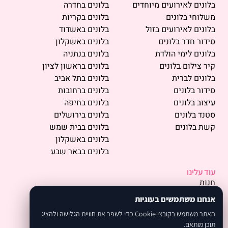
בלונים לאירועים מיוחדים
בלונים בחדרה
משלוחי בלונים
בלונים בקריות
בלונים לאירועים בזול
בלונים באשדוד
סידור חדר בלונים
בלונים באשקלון
בלונים לימי הולדת
בלונים בנתניה
קיר צילום בלונים
בלונים בראשון לציון
בלונים לברית
בלונים בתל אביב
סידור בלונים
בלונים ברחובות
עיצוב בלונים
בלונים בחיפה
סטנד בלונים
בלונים בירושלים
קשת בלונים
בלונים בבית שמש
בלונים באשקלון
בלונים בבאר שבע
עוד עלינו
חנות
פרסמו אצלנו
אנחנו משתמשים בעוגיות
תמונות
האתר משתמש בקובצי Cookie כדי לשפר את חוויית הגלישה ולהציג
אודות
תוכן מותאם.