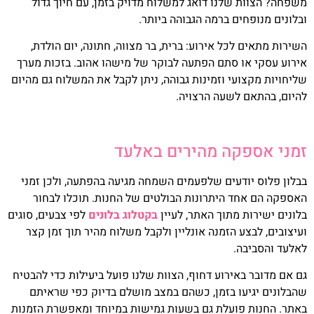
משפחה? הצוות שלנו דואג למשלוח מדויק בזמן, עם חיוך גדול
ובלונים מנופחים ברמה הגבוהה ביותר.
השירות מתאים לכל אירוע: ברית, בר מצווה, חתונה, יום הולדת,
אירוע עסקי או סתם הפתעה לבוקר של מישהו אהוב. בזכות מערך
שליחויות מקצועי וזמינות גבוהה, ניתן לקבל את המשלוח גם מהיום
להיום, בהתאם לשעה הרצויה.
זמני אספקה מהירים באלעד
בבלון פלוס יודעים שלפעמים השמחה מגיעה בהפתעה, ולכן זמני
האספקה הם אחד היתרונות הבולטים של החנות. תוכלו לבחור
בלונים ישירות מתוך האתר, לעיין
בקטלוג בלונים
לפי צבעים, סוגים
ועיצובים, לבצע הזמנה אונליין ולקבל משלוח מהיר תוך זמן קצר
לאלעד והסביבה.
גם אם מדובר באירוע דחוף, הצוות שלנו פועל ביעילות כדי להבטיח
שהבלונים יגיעו בזמן, כשהם במצב מושלם בדיוק כפי שראיתם
באתר. החנות פועלת גם בשעות גמישות במיוחד ומאפשרת הזמנות