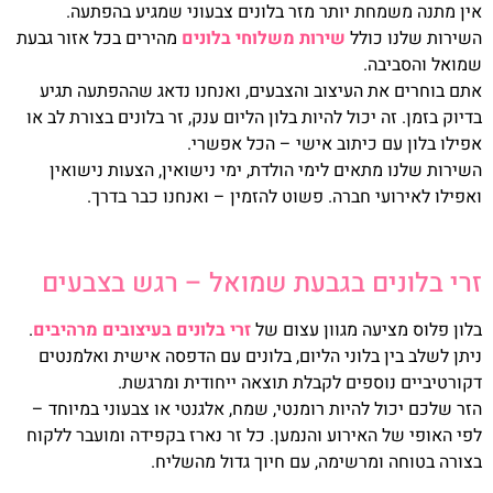
אין מתנה משמחת יותר מזר בלונים צבעוני שמגיע בהפתעה.
השירות שלנו כולל
שירות משלוחי בלונים
מהירים בכל אזור גבעת
שמואל והסביבה.
אתם בוחרים את העיצוב והצבעים, ואנחנו נדאג שההפתעה תגיע
בדיוק בזמן. זה יכול להיות בלון הליום ענק, זר בלונים בצורת לב או
אפילו בלון עם כיתוב אישי – הכל אפשרי.
השירות שלנו מתאים לימי הולדת, ימי נישואין, הצעות נישואין
ואפילו לאירועי חברה. פשוט להזמין – ואנחנו כבר בדרך.
זרי בלונים בגבעת שמואל – רגש בצבעים
בלון פלוס מציעה מגוון עצום של
זרי בלונים בעיצובים מרהיבים
.
ניתן לשלב בין בלוני הליום, בלונים עם הדפסה אישית ואלמנטים
דקורטיביים נוספים לקבלת תוצאה ייחודית ומרגשת.
הזר שלכם יכול להיות רומנטי, שמח, אלגנטי או צבעוני במיוחד –
לפי האופי של האירוע והנמען. כל זר נארז בקפידה ומועבר ללקוח
בצורה בטוחה ומרשימה, עם חיוך גדול מהשליח.