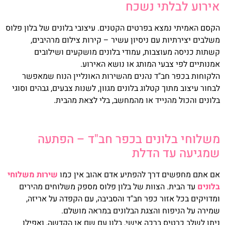
אירוע לבלתי נשכח
הקסם האמיתי נמצא בפרטים הקטנים. עיצובי בלונים של בלון פלוס
משלבים יצירתיות עם ניסיון עשיר – קירות צילום מרהיבים,
קשתות כניסה מעוצבות, עמודי בלונים מושקעים ושילובים
אמנותיים לפי צבעי המותג או נושא האירוע.
הלקוחות בכפר חב"ד נהנים מהשירות האונליין הנוח שמאפשר
לבחור עיצוב מתוך קטלוג בלונים מגוון, לשנות צבעים, גבהים וסוגי
בלונים והכול מהנייד או מהמחשב, בלי לצאת מהבית.
משלוחי בלונים בכפר חב"ד – הפתעה
שמגיעה עד הדלת
אם אתם מחפשים דרך להפתיע אדם אהוב אין כמו
שירות משלוחי
בלונים
עד הבית. הצוות של בלון פלוס מספק משלוחים מהירים
ומדויקים בכל אזור כפר חב"ד והסביבה, עם הקפדה על אריזה,
שמירה על הניפוח והצגת הבלונים במראה מושלם.
ניתן לשלב כרטיס ברכה אישי, בלון עם שם או הקדשה, ואפילו